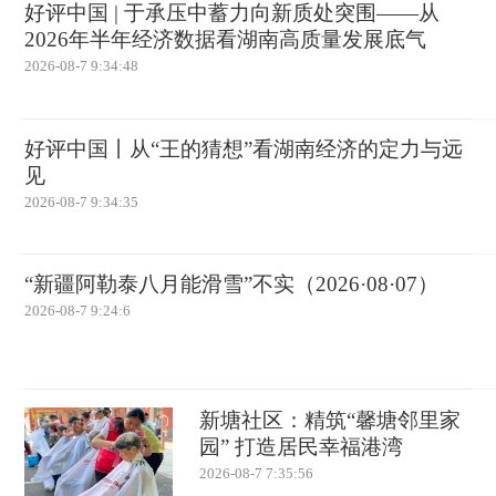
好评中国 | 于承压中蓄力向新质处突围——从
2026年半年经济数据看湖南高质量发展底气
2026-08-7 9:34:48
好评中国丨从“王的猜想”看湖南经济的定力与远
见
2026-08-7 9:34:35
“新疆阿勒泰八月能滑雪”不实（2026·08·07）
2026-08-7 9:24:6
新塘社区：精筑“馨塘邻里家
园” 打造居民幸福港湾
2026-08-7 7:35:56