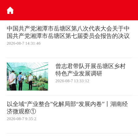
中国共产党湘潭市岳塘区第八次代表大会关于中
国共产党湘潭市岳塘区第七届委员会报告的决议
2026-08-7 14:31:46
曾志君带队开展岳塘区乡村
特色产业发展调研
2026-08-7 13:33:12
以全域“产业整合”化解局部“发展内卷”丨湖南经
济微观察①
2026-08-7 9:35:2