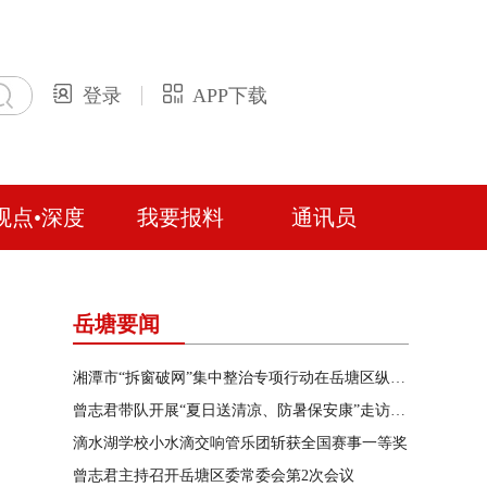
登录
APP下载
观点•深度
我要报料
通讯员
岳塘要闻
湘潭市“拆窗破网”集中整治专项行动在岳塘区纵深推进
曾志君带队开展“夏日送清凉、防暑保安康”走访慰问
滴水湖学校小水滴交响管乐团斩获全国赛事一等奖
曾志君主持召开岳塘区委常委会第2次会议