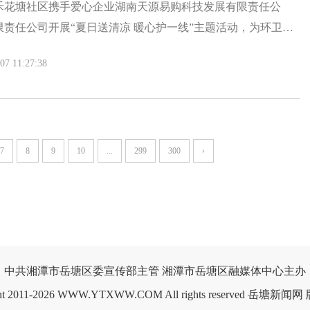
禾花塘社区携手爱心企业湖南天源易购科技发展有限责任公
责任公司开展“夏日送清凉 暖心护一线”主题活动，为环卫工
网约车司机等一线劳动者送上清凉物资与诚挚关怀。
 11:27:38
7
8
9
10
...
299
300
›
中共湘潭市岳塘区委宣传部主管 湘潭市岳塘区融媒体中心主办

ght 2011-2026 WWW.YTXWW.COM All rights reserved 岳塘新闻