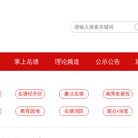
掌上岳塘
理论频道
公示公告
岳塘经开区
廉洁岳塘
湘潭发展投
教育园地
岳塘消防
观点•深度