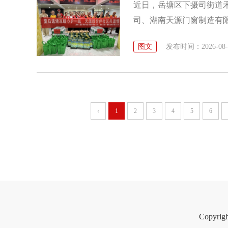
近日，岳塘区下摄司街道
司、湖南天源门窗制造有限
人、快递员、外卖骑手、
图文
发布时间：2026-08-07
‹
1
2
3
4
5
6
Copyri