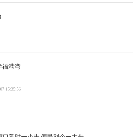
7）
幸福港湾
 15:35:56
窗口延时一小步 便民利企一大步