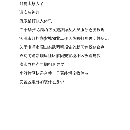
野狗太烦人了
请安装路灯
流浪猫打扰人休息
关于华雅花园消防设施故障及人员服务态度投诉
湘潭市红旗商贸城物业工作人员殴打居民，并扬言恐吓“我打死你有冯友根负责”
关于湘潭市昭山实践调研报告的新闻稿投稿咨询
双马街道新塘里社区麻园安置楼小区改造建议
滴水农居点二期扫尾进展
华雅片区快递合并，是否能增设收件点
安置区电梯加装什么要求