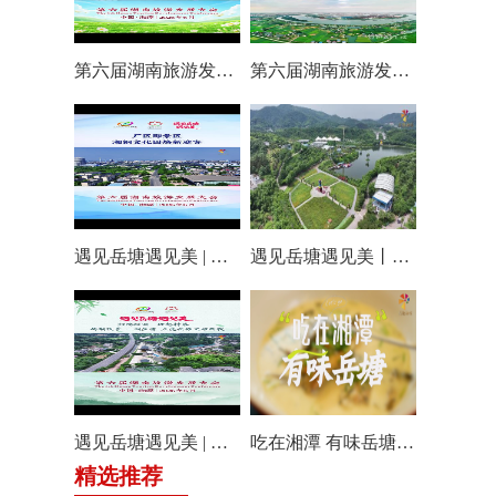
第六届湖南旅游发展大会丨仰天湖国际休闲旅游度假区17个游玩项目全线开放嗨翻一夏
第六届湖南旅游发展大会丨阿莲潭宝带你云游岳塘
遇见岳塘遇见美 | 厂区即景区，湘钢文化园焕新迎客！
遇见岳塘遇见美丨盘龙大观园提质焕新迎八方客
遇见岳塘遇见美 | 归隐松涧·理想村落：两期筑景 一涧生香 点亮岳塘文旅新貌
吃在湘潭 有味岳塘丨云盘山下：匠心守本味 小院忆乡愁
精选推荐