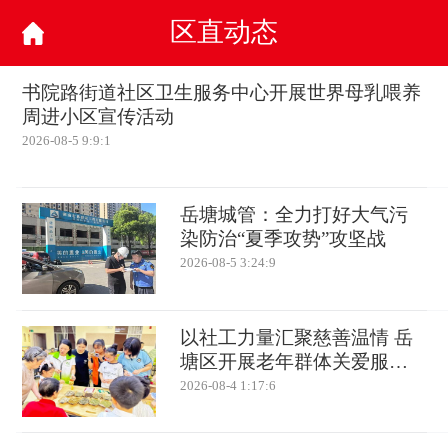
区直动态
书院路街道社区卫生服务中心开展世界母乳喂养
周进小区宣传活动
2026-08-5 9:9:1
岳塘城管：全力打好大气污
染防治“夏季攻势”攻坚战
2026-08-5 3:24:9
以社工力量汇聚慈善温情 岳
塘区开展老年群体关爱服务
活动
2026-08-4 1:17:6