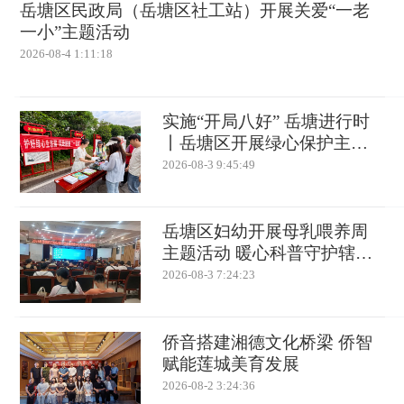
岳塘区民政局（岳塘区社工站）开展关爱“一老
一小”主题活动
2026-08-4 1:11:18
实施“开局八好” 岳塘进行时
丨岳塘区开展绿心保护主题
宣传 “智慧大脑”助力长株潭
2026-08-3 9:45:49
融城生态共建
岳塘区妇幼开展母乳喂养周
主题活动 暖心科普守护辖区
母婴健康
2026-08-3 7:24:23
侨音搭建湘德文化桥梁 侨智
赋能莲城美育发展
2026-08-2 3:24:36