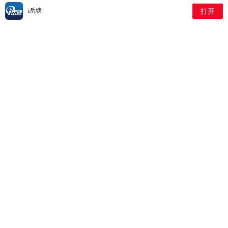
2026-07-29 1:29:17
i岳塘
打开
书院路街道社区卫生服务中
心联合岳塘区疾控中心开
展“世界肝炎日”主题宣传活动
2026-07-28 7:20:24
岳塘街道社区卫生服务中心举办儿童生长发育公
益义诊活动
2026-07-27 5:24:9
164名莲城志愿者凝心护航湘超联赛主场赛事 以
志愿微光擦亮城市文体名片
2026-07-27 7:52:54