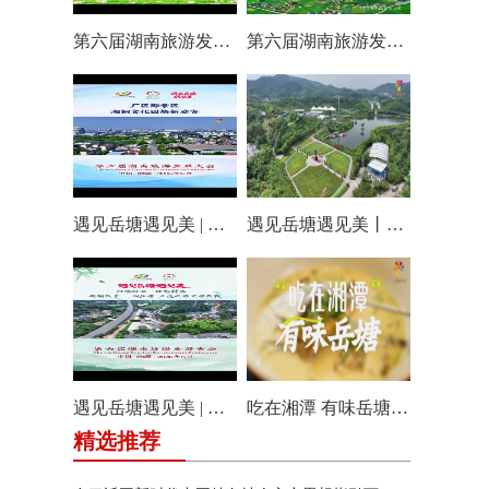
第六届湖南旅游发展大会丨仰天湖国际休闲旅游度假区17个游玩项目全线开放嗨翻一夏
第六届湖南旅游发展大会丨阿莲潭宝带你云游岳塘
遇见岳塘遇见美 | 厂区即景区，湘钢文化园焕新迎客！
遇见岳塘遇见美丨盘龙大观园提质焕新迎八方客
遇见岳塘遇见美 | 归隐松涧·理想村落：两期筑景 一涧生香 点亮岳塘文旅新貌
吃在湘潭 有味岳塘丨云盘山下：匠心守本味 小院忆乡愁
精选推荐