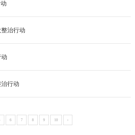
行动
大整治行动
行动
整治行动
5
6
7
8
9
10
›