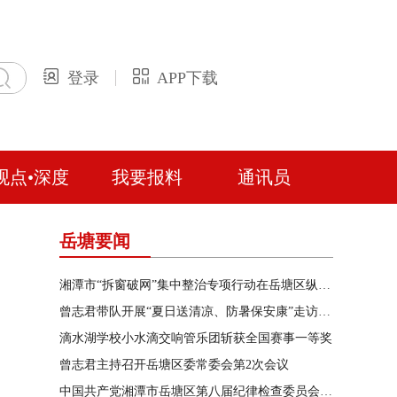
登录
APP下载
观点•深度
我要报料
通讯员
岳塘要闻
湘潭市“拆窗破网”集中整治专项行动在岳塘区纵深推进
曾志君带队开展“夏日送清凉、防暑保安康”走访慰问
滴水湖学校小水滴交响管乐团斩获全国赛事一等奖
曾志君主持召开岳塘区委常委会第2次会议
中国共产党湘潭市岳塘区第八届纪律检查委员会召开第一次全体会议