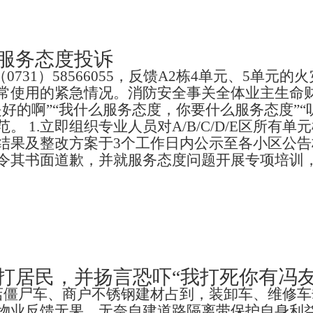
服务态度投诉
机（0731）58566055，反馈A2栋4单元、5
常使用的紧急情况。消防安全事关全体业主生命
好的啊”“我什么服务态度，你要什么服务态度”
 1.立即组织专业人员对A/B/C/D/E区所有
及整改方案于3个工作日内公示至各小区公告栏及业主
令其书面道歉，并就服务态度问题开展专项培训
打居民，并扬言恐吓“我打死你有冯友
店僵尸车、商户不锈钢建材占到，装卸车、维修
物业反馈无果，无奈自建道路隔离带保护自身利益