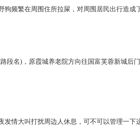
野狗频繁在周围住所拉屎，对周围居民出行造成
楚路段名)，原霞城养老院方向往国富芙蓉新城后
夜发情大叫打扰周边人休息，可不可以管理一下