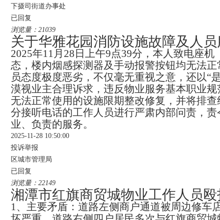
下摄司街道办事处
已回复
浏览量：21039
关于华雅花园消防设施故障及人员
2025年11月28日上午9点39分，本人致电座
态，楼内烟感探测器及手动报警按钮均无法正
员态度极度恶劣，不仅毫无重视之意，还以“是
漠视业主合理诉求，违反物业服务基本职业规范。
无法正常使用的设施限期整改修复，并将排查结果
分接听电话的工作人员进行严肃内部问责，责
业、负责的服务。
2025-11-28 10:50:00
投诉举报
区城市管理局
已回复
浏览量：22149
湘潭市红旗商贸城物业工作人员殴
1、主要矛盾：道路左侧商户通道被周边修车
坏严重，道路右侧四户居民多次与红旗商贸城