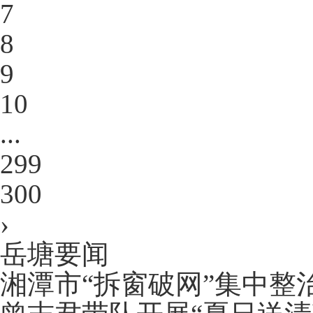
7
8
9
10
...
299
300
›
岳塘要闻
湘潭市“拆窗破网”集中整