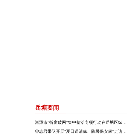
岳塘要闻
湘潭市“拆窗破网”集中整治专项行动在岳塘区纵深推进
曾志君带队开展“夏日送清凉、防暑保安康”走访慰问