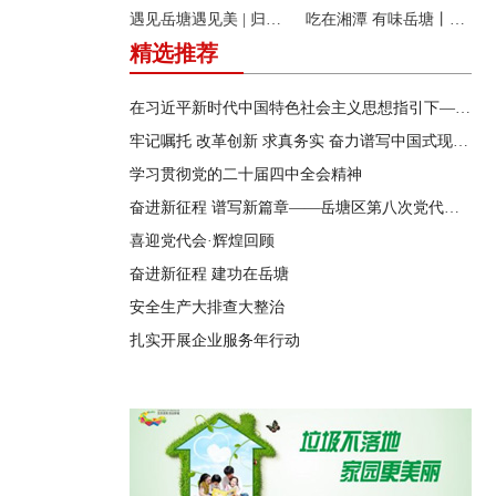
遇见岳塘遇见美 | 归隐松涧·理想村落：两期筑景 一涧生香 点亮岳塘文旅新貌
吃在湘潭 有味岳塘丨云盘山下：匠心守本味 小院忆乡愁
精选推荐
在习近平新时代中国特色社会主义思想指引下——新时代 新作为 新篇章
牢记嘱托 改革创新 求真务实 奋力谱写中国式现代化湖南篇章
学习贯彻党的二十届四中全会精神
奋进新征程 谱写新篇章——岳塘区第八次党代会特别报道
喜迎党代会·辉煌回顾
奋进新征程 建功在岳塘
安全生产大排查大整治
扎实开展企业服务年行动