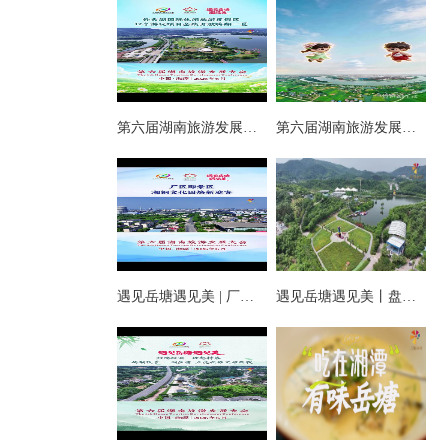
第六届湖南旅游发展大会丨仰天湖国际休闲旅游度假区17个游玩项目全线开放嗨翻一夏
第六届湖南旅游发展大会丨阿莲潭宝带你云游岳塘
遇见岳塘遇见美 | 厂区即景区，湘钢文化园焕新迎客！
遇见岳塘遇见美丨盘龙大观园提质焕新迎八方客