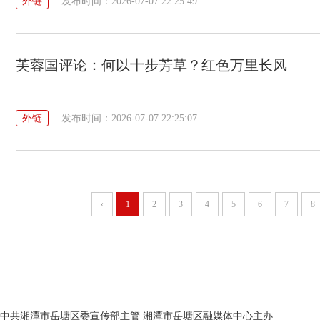
外链
发布时间：2026-07-07 22:25:49
芙蓉国评论：何以十步芳草？红色万里长风
外链
发布时间：2026-07-07 22:25:07
‹
1
2
3
4
5
6
7
8
中共湘潭市岳塘区委宣传部主管 湘潭市岳塘区融媒体中心主办
