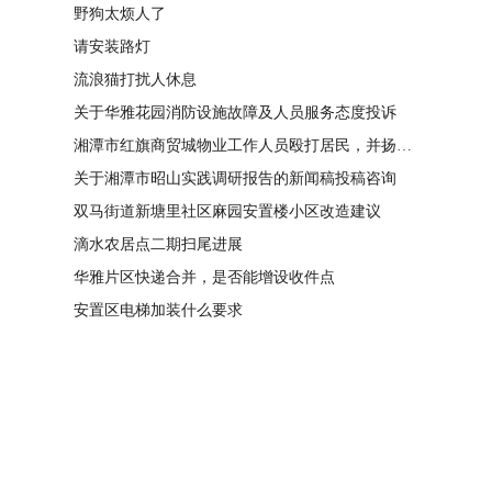
野狗太烦人了
请安装路灯
流浪猫打扰人休息
关于华雅花园消防设施故障及人员服务态度投诉
湘潭市红旗商贸城物业工作人员殴打居民，并扬言恐吓“我打死你有冯友根负责”
关于湘潭市昭山实践调研报告的新闻稿投稿咨询
双马街道新塘里社区麻园安置楼小区改造建议
滴水农居点二期扫尾进展
华雅片区快递合并，是否能增设收件点
安置区电梯加装什么要求