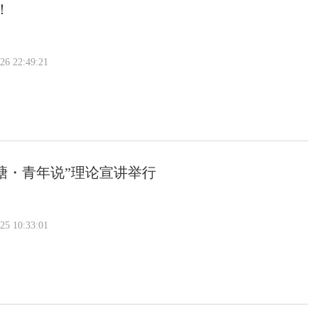
！
 22:49:21
塘・青年说”理论宣讲举行
 10:33:01