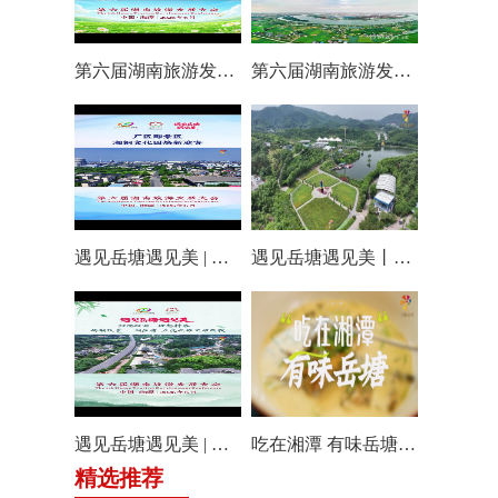
第六届湖南旅游发展大会丨仰天湖国际休闲旅游度假区17个游玩项目全线开放嗨翻一夏
第六届湖南旅游发展大会丨阿莲潭宝带你云游岳塘
遇见岳塘遇见美 | 厂区即景区，湘钢文化园焕新迎客！
遇见岳塘遇见美丨盘龙大观园提质焕新迎八方客
遇见岳塘遇见美 | 归隐松涧·理想村落：两期筑景 一涧生香 点亮岳塘文旅新貌
吃在湘潭 有味岳塘丨云盘山下：匠心守本味 小院忆乡愁
精选推荐