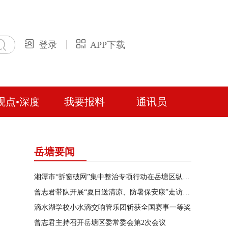
登录
APP下载
观点•深度
我要报料
通讯员
岳塘要闻
湘潭市“拆窗破网”集中整治专项行动在岳塘区纵深推进
曾志君带队开展“夏日送清凉、防暑保安康”走访慰问
滴水湖学校小水滴交响管乐团斩获全国赛事一等奖
曾志君主持召开岳塘区委常委会第2次会议