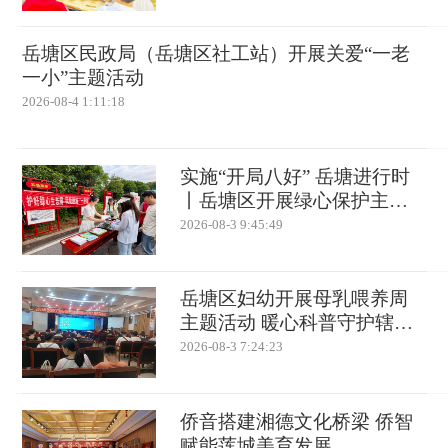
岳塘区民政局（岳塘区社工站）开展关爱“一老
一小”主题活动
2026-08-4 1:11:18
实施“开局八好” 岳塘进行时
丨岳塘区开展绿心保护主题
宣传 “智慧大脑”助力长株潭
2026-08-3 9:45:49
融城生态共建
岳塘区妇幼开展母乳喂养周
主题活动 暖心科普守护辖区
母婴健康
2026-08-3 7:24:23
侨音搭建湘德文化桥梁 侨智
赋能莲城美育发展