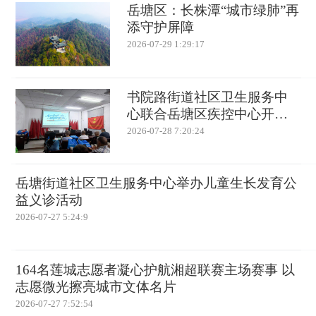
岳塘区：长株潭“城市绿肺”再
添守护屏障
2026-07-29 1:29:17
书院路街道社区卫生服务中
心联合岳塘区疾控中心开
展“世界肝炎日”主题宣传活动
2026-07-28 7:20:24
岳塘街道社区卫生服务中心举办儿童生长发育公
益义诊活动
2026-07-27 5:24:9
164名莲城志愿者凝心护航湘超联赛主场赛事 以
志愿微光擦亮城市文体名片
2026-07-27 7:52:54