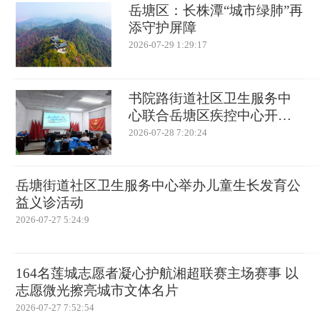
岳塘区：长株潭“城市绿肺”再
添守护屏障
2026-07-29 1:29:17
书院路街道社区卫生服务中
心联合岳塘区疾控中心开
展“世界肝炎日”主题宣传活动
2026-07-28 7:20:24
岳塘街道社区卫生服务中心举办儿童生长发育公
益义诊活动
2026-07-27 5:24:9
164名莲城志愿者凝心护航湘超联赛主场赛事 以
志愿微光擦亮城市文体名片
2026-07-27 7:52:54