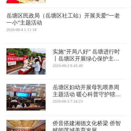
岳塘区民政局（岳塘区社工站）开展关爱“一老
一小”主题活动
2026-08-4 1:11:18
实施“开局八好” 岳塘进行时
丨岳塘区开展绿心保护主题
宣传 “智慧大脑”助力长株潭
2026-08-3 9:45:49
融城生态共建
岳塘区妇幼开展母乳喂养周
主题活动 暖心科普守护辖区
母婴健康
2026-08-3 7:24:23
侨音搭建湘德文化桥梁 侨智
赋能莲城美育发展