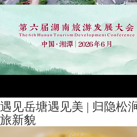
遇见岳塘遇见美 | 归隐松
旅新貌