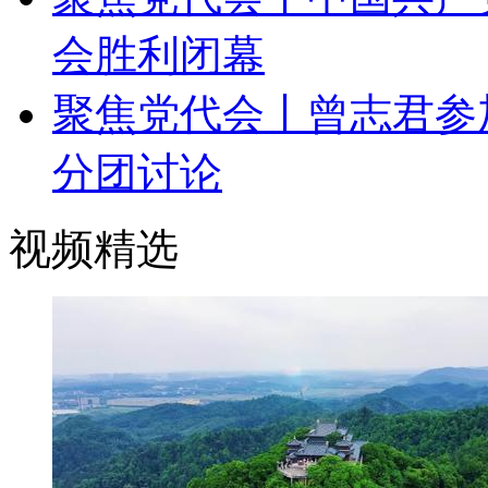
会胜利闭幕
聚焦党代会丨曾志君参
分团讨论
视频精选