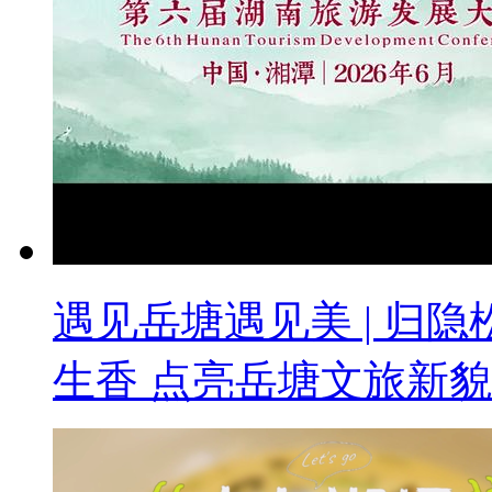
遇见岳塘遇见美 | 归
生香 点亮岳塘文旅新貌