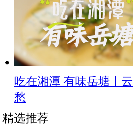
吃在湘潭 有味岳塘丨
愁
精选推荐