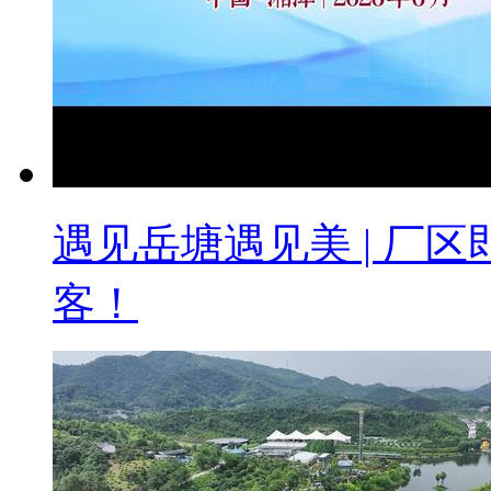
遇见岳塘遇见美 | 厂
客！