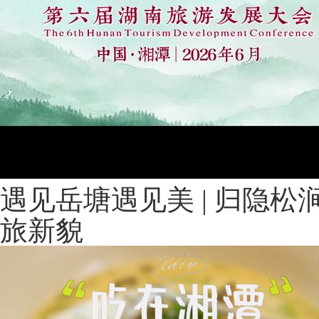
遇见岳塘遇见美 | 归隐松
旅新貌