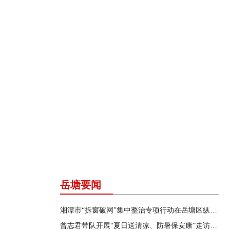
岳塘要闻
湘潭市“拆窗破网”集中整治专项行动在岳塘区纵深推进
曾志君带队开展“夏日送清凉、防暑保安康”走访慰问