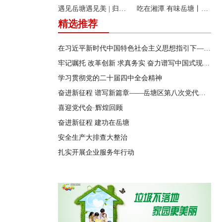
遇见岳塘遇见美 | 归隐松涧·理想村落：两期筑景 一涧生香 点亮岳塘文旅新貌
吃在湘潭 有味岳塘丨云盘山下：匠心守本味 小院忆乡愁
精选推荐
在习近平新时代中国特色社会主义思想指引下——新时代 新作为 新篇章
牢记嘱托 改革创新 求真务实 奋力谱写中国式现代化湖南篇章
学习贯彻党的二十届四中全会精神
奋进新征程 谱写新篇章——岳塘区第八次党代会特别报道
喜迎党代会·辉煌回顾
奋进新征程 建功在岳塘
安全生产大排查大整治
扎实开展企业服务年行动