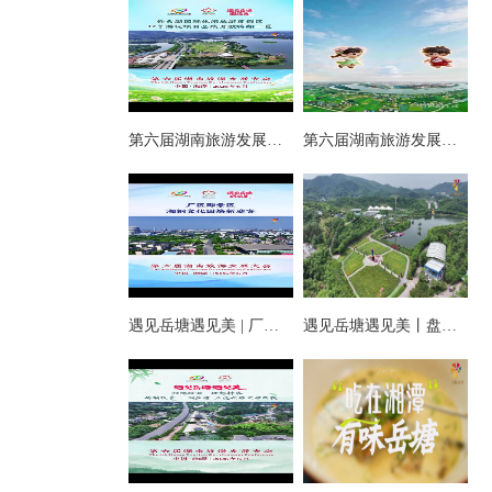
第六届湖南旅游发展大会丨仰天湖国际休闲旅游度假区17个游玩项目全线开放嗨翻一夏
第六届湖南旅游发展大会丨阿莲潭宝带你云游岳塘
遇见岳塘遇见美 | 厂区即景区，湘钢文化园焕新迎客！
遇见岳塘遇见美丨盘龙大观园提质焕新迎八方客