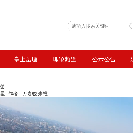
掌上岳塘
理论频道
公示公告
乡愁
编辑：郭星 | 作者：万嘉骏 朱维