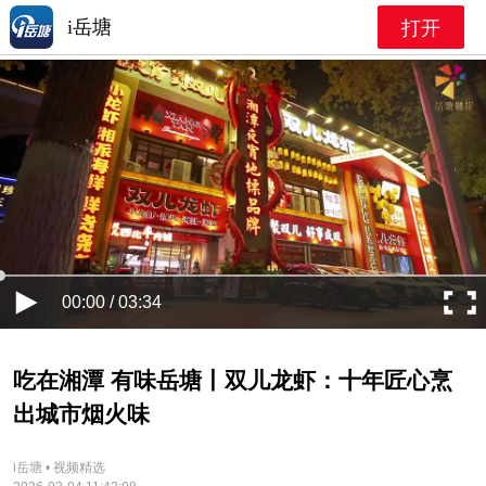
i岳塘
打开