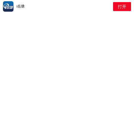
2026-07-21 2:48:56
i岳塘
打开
大板房社区联动“红色合伙
人”开展绘本主题展
2026-07-21 1:7:53
菊花塘社区开展青少年暑期
文明实践活动
2026-07-20 1:47:0
瓦窑塘社区开展“童心向党筑
初心 童心奋进暖人心”主题实
践活动
2026-07-20 1:32:30