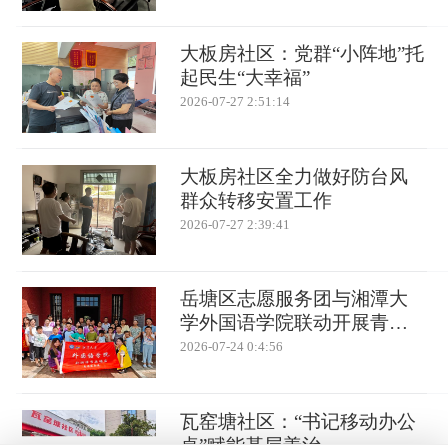
大板房社区：党群“小阵地”托
起民生“大幸福”
2026-07-27 2:51:14
大板房社区全力做好防台风
群众转移安置工作
2026-07-27 2:39:41
岳塘区志愿服务团与湘潭大
学外国语学院联动开展青少
年户外研学活动
2026-07-24 0:4:56
瓦窑塘社区：“书记移动办公
桌”赋能基层善治