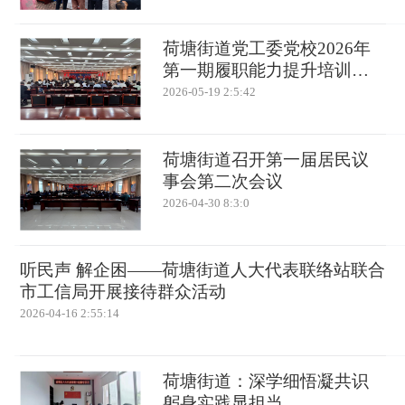
荷塘街道党工委党校2026年
第一期履职能力提升培训班
举办
2026-05-19 2:5:42
荷塘街道召开第一届居民议
事会第二次会议
2026-04-30 8:3:0
听民声 解企困——荷塘街道人大代表联络站联合
市工信局开展接待群众活动
2026-04-16 2:55:14
荷塘街道：深学细悟凝共识
躬身实践显担当