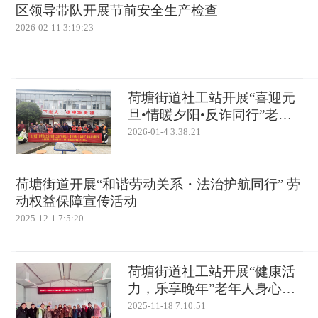
区领导带队开展节前安全生产检查
2026-02-11 3:19:23
荷塘街道社工站开展“喜迎元
旦•情暖夕阳•反诈同行”老年
人主题活动
2026-01-4 3:38:21
荷塘街道开展“和谐劳动关系・法治护航同行” 劳
动权益保障宣传活动
2025-12-1 7:5:20
荷塘街道社工站开展“健康活
力，乐享晚年”老年人身心赋
能小组活动
2025-11-18 7:10:51