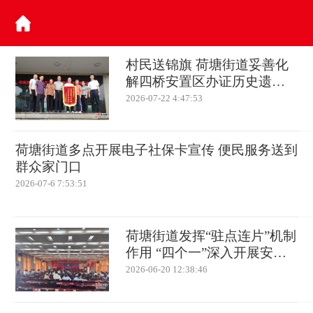
村民送锦旗 荷塘街道妥善化
解四桥安置区办证历史遗留
问题
2026-07-22 4:47:53
荷塘街道多点开展电子社保卡宣传 便民服务送到
群众家门口
2026-07-6 7:53:51
荷塘街道发挥“驻点连片”机制
作用 “四个一”深入开展安全
守底行动
2026-06-20 12:38:46