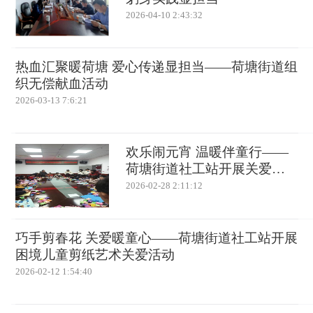
2026-04-10 2:43:32
热血汇聚暖荷塘 爱心传递显担当——荷塘街道组
织无偿献血活动
2026-03-13 7:6:21
欢乐闹元宵 温暖伴童行——
荷塘街道社工站开展关爱困
境儿童活动
2026-02-28 2:11:12
巧手剪春花 关爱暖童心——荷塘街道社工站开展
困境儿童剪纸艺术关爱活动
2026-02-12 1:54:40