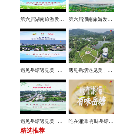
第六届湖南旅游发展大会丨仰天湖国际休闲旅游度假区17个游玩项目全线开放嗨翻一夏
第六届湖南旅游发展大会丨阿莲潭宝带你云游岳塘
遇见岳塘遇见美 | 厂区即景区，湘钢文化园焕新迎客！
遇见岳塘遇见美丨盘龙大观园提质焕新迎八方客
遇见岳塘遇见美 | 归隐松涧·理想村落：两期筑景 一涧生香 点亮岳塘文旅新貌
吃在湘潭 有味岳塘丨云盘山下：匠心守本味 小院忆乡愁
精选推荐