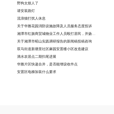
野狗太烦人了
请安装路灯
流浪猫打扰人休息
关于华雅花园消防设施故障及人员服务态度投诉
湘潭市红旗商贸城物业工作人员殴打居民，并扬言恐吓“我打死你有冯友根负责”
关于湘潭市昭山实践调研报告的新闻稿投稿咨询
双马街道新塘里社区麻园安置楼小区改造建议
滴水农居点二期扫尾进展
华雅片区快递合并，是否能增设收件点
安置区电梯加装什么要求