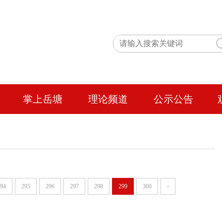
掌上岳塘
理论频道
公示公告
94
295
296
297
298
299
300
›