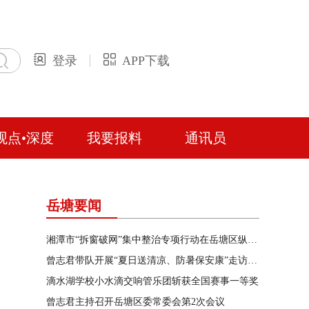
登录
APP下载
观点•深度
我要报料
通讯员
岳塘要闻
湘潭市“拆窗破网”集中整治专项行动在岳塘区纵深推进
曾志君带队开展“夏日送清凉、防暑保安康”走访慰问
滴水湖学校小水滴交响管乐团斩获全国赛事一等奖
曾志君主持召开岳塘区委常委会第2次会议