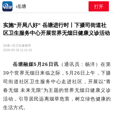
i岳塘
打开