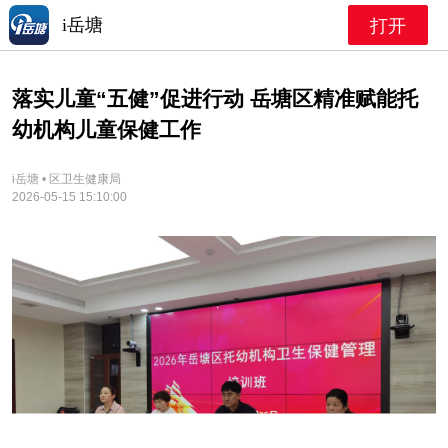
i岳塘
打开