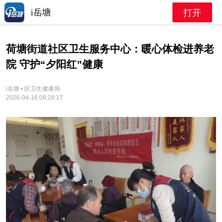
i岳塘
打开