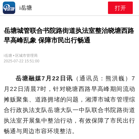
i岳塘
打开