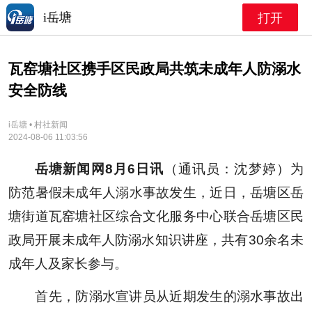
i岳塘
打开