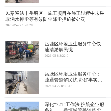
以案释法丨岳塘区一施工项目在施工过程中未采
取洒水抑尘等有效防尘降尘措施被处罚
2026-05-27 1:28:28
岳塘区环境卫生服务中心快
速清淤解民忧
2026-05-8 3:22:9
岳塘区环境卫生服务中心：
疏通管道解民忧 办好事实暖
民心
2026-04-27 8:39:57
深化“721”工作法 护航企业服
务年——岳塘城管整治扬尘