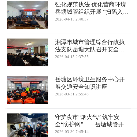
强化规范执法 优化营商环境
岳塘城管组织开展 “扫码入
企”专项培训
2026-04-15 2:40:37
湘潭市城市管理综合行政执
法支队岳塘大队召开安全生
产与防汛工作专题会议
2026-04-15 2:37:55
岳塘区环境卫生服务中心开
展交通安全知识讲座
2026-03-31 2:55:46
守护夜市“烟火气” 筑牢安
全“防护网”——岳塘城管开展
燃气安全夜查行动
2026-03-30 7:45:14