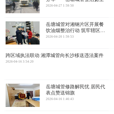
2026-04-27 1:59:50
岳塘城管对湘钢片区开展餐
饮油烟整治行动 筑牢辖区环
境治理防线
2026-04-20 1:59:53
跨区域执法联动 湘潭城管向长沙移送违法案件
2026-04-16 3:54:20
岳塘城管修路解民忧 居民代
表点赞送锦旗
2026-04-16 1:46:43