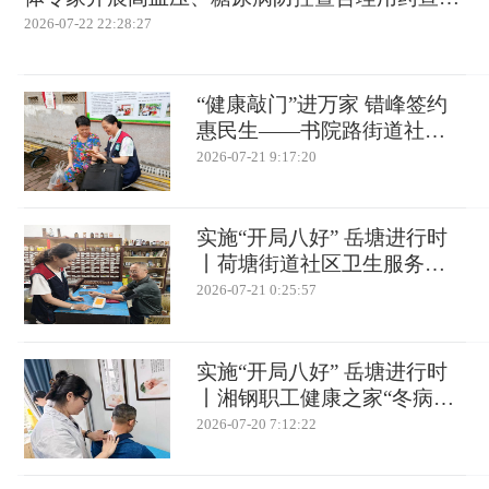
活动
2026-07-22 22:28:27
“健康敲门”进万家 错峰签约
惠民生——书院路街道社区
卫生服务中心开展夜间家庭
2026-07-21 9:17:20
医生签约活动
实施“开局八好” 岳塘进行时
丨荷塘街道社区卫生服务中
心开展家医“敲门行动”送健康
2026-07-21 0:25:57
上门
实施“开局八好” 岳塘进行时
丨湘钢职工健康之家“冬病夏
治”中医养生活动暖心开启
2026-07-20 7:12:22