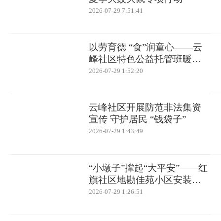
2026-07-29 7:51:41
以劳育德 “食”润童心——云
峰社区特色公益托管班暖心
开营
2026-07-29 1:52:20
云峰社区开展防范非法集资
宣传 守护居民 “钱袋子”
2026-07-29 1:43:49
“小墩子”撑起“大平安”——红
旗社区地勘佳苑小区安装隔
离墩 杜绝电动车进楼道
2026-07-29 1:26:51