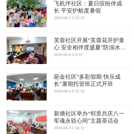
飞机坪社区：夏日缤纷伴成
长 平安护航度暑假
2026-08-5 3:32:33
芙蓉社区开展“芙蓉花开护童
心 安全相伴度盛夏”防溺水专
题宣讲
2026-08-4 3:0:53
葩金社区“多彩假期·快乐成
长”暑期托管班正式开班
2026-08-4 0:52:42
新塘社区举办“邻里共庆八一
军魂永驻心间”主题茶话会
2026-08-3 1:54:51