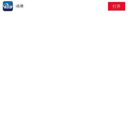
项便民服务活动
2026-07-27 1:41:56
i岳塘
打开
书院路街道芙蓉社区便民集
市热闹开市
2026-07-24 1:58:40
“纸上生花”润童心 新塘社区
开展暑期剪纸主题活动
2026-07-23 2:27:28
新塘社区组织党员志愿者开
展校园消防安全专项巡查
2026-07-23 2:25:43