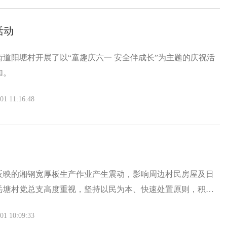
活动
街道阳塘村开展了以“童趣庆六一 安全伴成长”为主题的庆祝活
加。
 11:16:48
反映的湘钢宽厚板生产作业产生震动，影响周边村民房屋及日
岳塘村党总支高度重视，坚持以民为本、快速处置原则，积极
效推进震动扰民问题协调化解工作，切实保障村民居住权益与
 10:09:33