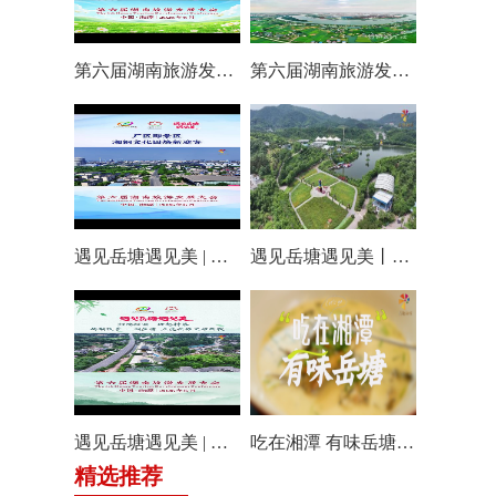
第六届湖南旅游发展大会丨仰天湖国际休闲旅游度假区17个游玩项目全线开放嗨翻一夏
第六届湖南旅游发展大会丨阿莲潭宝带你云游岳塘
遇见岳塘遇见美 | 厂区即景区，湘钢文化园焕新迎客！
遇见岳塘遇见美丨盘龙大观园提质焕新迎八方客
遇见岳塘遇见美 | 归隐松涧·理想村落：两期筑景 一涧生香 点亮岳塘文旅新貌
吃在湘潭 有味岳塘丨云盘山下：匠心守本味 小院忆乡愁
精选推荐