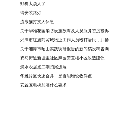
野狗太烦人了
请安装路灯
流浪猫打扰人休息
关于华雅花园消防设施故障及人员服务态度投诉
湘潭市红旗商贸城物业工作人员殴打居民，并扬言恐吓“我打死你有冯友根负责”
关于湘潭市昭山实践调研报告的新闻稿投稿咨询
双马街道新塘里社区麻园安置楼小区改造建议
滴水农居点二期扫尾进展
华雅片区快递合并，是否能增设收件点
安置区电梯加装什么要求