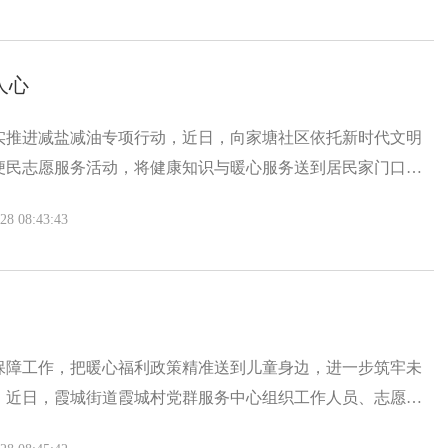
人心
实推进减盐减油专项行动，近日，向家塘社区依托新时代文明
便民志愿服务活动，将健康知识与暖心服务送到居民家门口，
康。
 08:43:43
保障工作，把暖心福利政策精准送到儿童身边，进一步筑牢未
，近日，霞城街道霞城村党群服务中心组织工作人员、志愿者
暖心保障”困境儿童保障保险服务入户告知专项活动，以贴心走