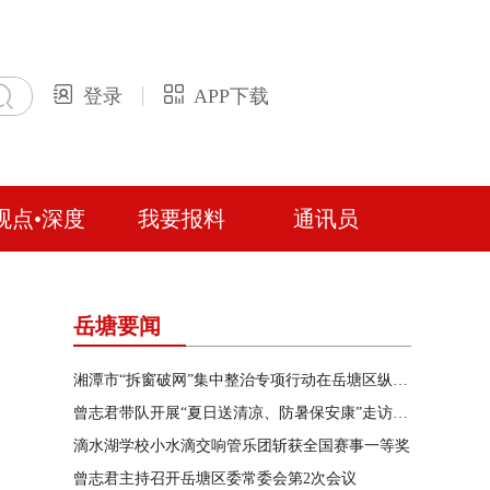
登录
APP下载
观点•深度
我要报料
通讯员
岳塘要闻
湘潭市“拆窗破网”集中整治专项行动在岳塘区纵深推进
曾志君带队开展“夏日送清凉、防暑保安康”走访慰问
滴水湖学校小水滴交响管乐团斩获全国赛事一等奖
曾志君主持召开岳塘区委常委会第2次会议