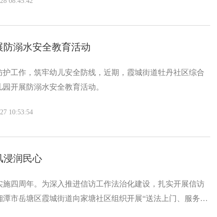
 08:45:42
怀与温暖守护送到每一户困境儿童家中。
展防溺水安全教育活动
防护工作，筑牢幼儿安全防线，近期，霞城街道牡丹社区综合
儿园开展防溺水安全教育活动。
 10:53:54
风浸润民心
实施四周年。为深入推进信访工作法治化建设，扎实开展信访
湘潭市岳塘区霞城街道向家塘社区组织开展“送法上门、服务到
访法治知识走进居民家中。