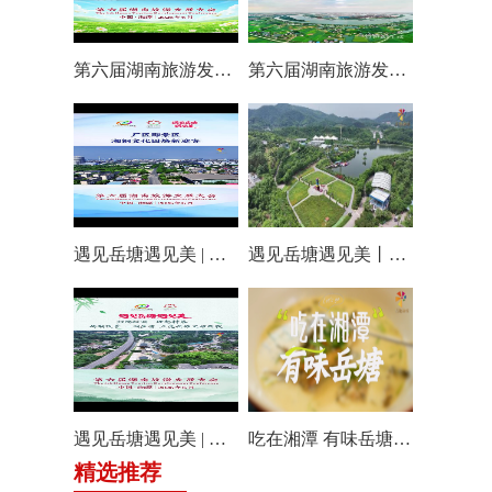
第六届湖南旅游发展大会丨仰天湖国际休闲旅游度假区17个游玩项目全线开放嗨翻一夏
第六届湖南旅游发展大会丨阿莲潭宝带你云游岳塘
遇见岳塘遇见美 | 厂区即景区，湘钢文化园焕新迎客！
遇见岳塘遇见美丨盘龙大观园提质焕新迎八方客
遇见岳塘遇见美 | 归隐松涧·理想村落：两期筑景 一涧生香 点亮岳塘文旅新貌
吃在湘潭 有味岳塘丨云盘山下：匠心守本味 小院忆乡愁
精选推荐