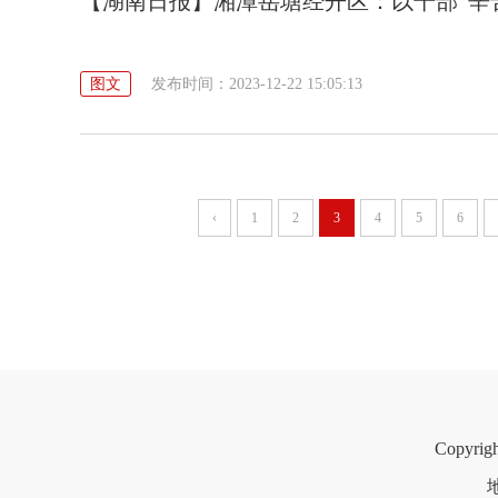
【湖南日报】湘潭岳塘经开区：以干部“辛苦
图文
发布时间：2023-12-22 15:05:13
‹
1
2
3
4
5
6
Copyri