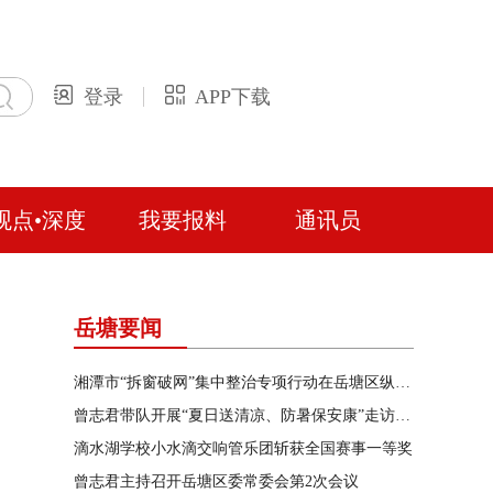
登录
APP下载
观点•深度
我要报料
通讯员
岳塘要闻
湘潭市“拆窗破网”集中整治专项行动在岳塘区纵深推进
曾志君带队开展“夏日送清凉、防暑保安康”走访慰问
滴水湖学校小水滴交响管乐团斩获全国赛事一等奖
曾志君主持召开岳塘区委常委会第2次会议