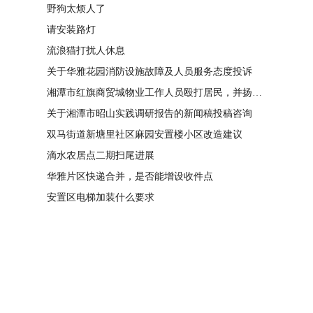
野狗太烦人了
请安装路灯
流浪猫打扰人休息
关于华雅花园消防设施故障及人员服务态度投诉
湘潭市红旗商贸城物业工作人员殴打居民，并扬言恐吓“我打死你有冯友根负责”
关于湘潭市昭山实践调研报告的新闻稿投稿咨询
双马街道新塘里社区麻园安置楼小区改造建议
滴水农居点二期扫尾进展
华雅片区快递合并，是否能增设收件点
安置区电梯加装什么要求