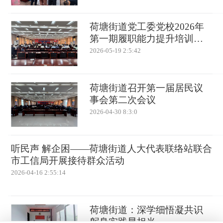
荷塘街道党工委党校2026年
第一期履职能力提升培训班
举办
2026-05-19 2:5:42
荷塘街道召开第一届居民议
事会第二次会议
2026-04-30 8:3:0
听民声 解企困——荷塘街道人大代表联络站联合
市工信局开展接待群众活动
2026-04-16 2:55:14
荷塘街道：深学细悟凝共识
躬身实践显担当