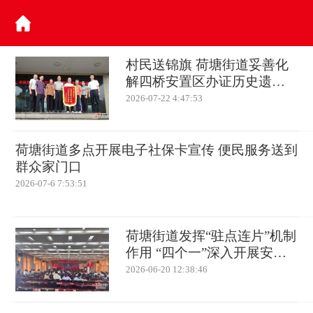
村民送锦旗 荷塘街道妥善化
解四桥安置区办证历史遗留
问题
2026-07-22 4:47:53
荷塘街道多点开展电子社保卡宣传 便民服务送到
群众家门口
2026-07-6 7:53:51
荷塘街道发挥“驻点连片”机制
作用 “四个一”深入开展安全
守底行动
2026-06-20 12:38:46