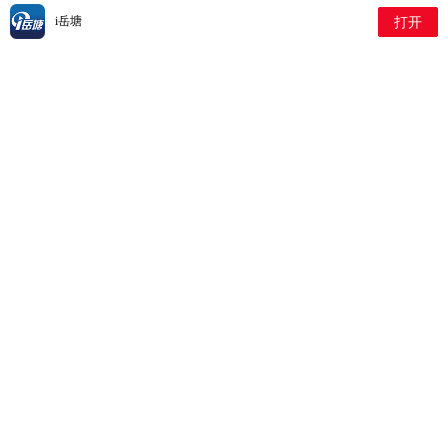
2026-04-10 2:43:32
i岳塘
打开
热血汇聚暖荷塘 爱心传递显担当——荷塘街道组
织无偿献血活动
2026-03-13 7:6:21
欢乐闹元宵 温暖伴童行——
荷塘街道社工站开展关爱困
境儿童活动
2026-02-28 2:11:12
巧手剪春花 关爱暖童心——荷塘街道社工站开展
困境儿童剪纸艺术关爱活动
2026-02-12 1:54:40