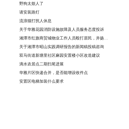
野狗太烦人了
请安装路灯
流浪猫打扰人休息
关于华雅花园消防设施故障及人员服务态度投诉
湘潭市红旗商贸城物业工作人员殴打居民，并扬言恐吓“我打死你有冯友根负责”
关于湘潭市昭山实践调研报告的新闻稿投稿咨询
双马街道新塘里社区麻园安置楼小区改造建议
滴水农居点二期扫尾进展
华雅片区快递合并，是否能增设收件点
安置区电梯加装什么要求