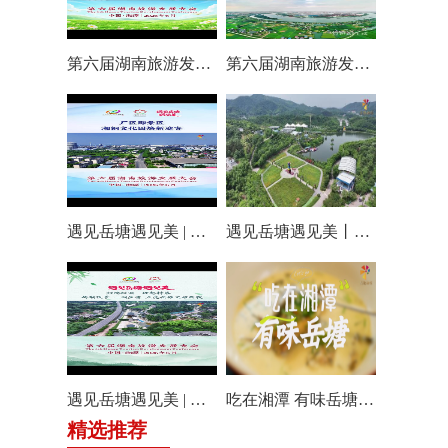
第六届湖南旅游发展大会丨仰天湖国际休闲旅游度假区17个游玩项目全线开放嗨翻一夏
第六届湖南旅游发展大会丨阿莲潭宝带你云游岳塘
遇见岳塘遇见美 | 厂区即景区，湘钢文化园焕新迎客！
遇见岳塘遇见美丨盘龙大观园提质焕新迎八方客
遇见岳塘遇见美 | 归隐松涧·理想村落：两期筑景 一涧生香 点亮岳塘文旅新貌
吃在湘潭 有味岳塘丨云盘山下：匠心守本味 小院忆乡愁
精选推荐