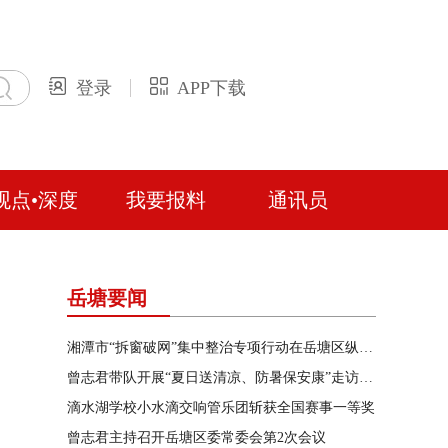
登录
APP下载
观点•深度
我要报料
通讯员
岳塘要闻
湘潭市“拆窗破网”集中整治专项行动在岳塘区纵深推进
曾志君带队开展“夏日送清凉、防暑保安康”走访慰问
滴水湖学校小水滴交响管乐团斩获全国赛事一等奖
曾志君主持召开岳塘区委常委会第2次会议