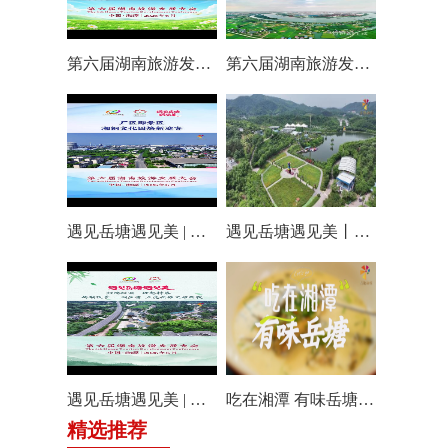
第六届湖南旅游发展大会丨仰天湖国际休闲旅游度假区17个游玩项目全线开放嗨翻一夏
第六届湖南旅游发展大会丨阿莲潭宝带你云游岳塘
遇见岳塘遇见美 | 厂区即景区，湘钢文化园焕新迎客！
遇见岳塘遇见美丨盘龙大观园提质焕新迎八方客
遇见岳塘遇见美 | 归隐松涧·理想村落：两期筑景 一涧生香 点亮岳塘文旅新貌
吃在湘潭 有味岳塘丨云盘山下：匠心守本味 小院忆乡愁
精选推荐