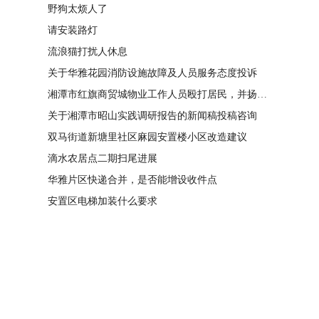
野狗太烦人了
请安装路灯
流浪猫打扰人休息
关于华雅花园消防设施故障及人员服务态度投诉
湘潭市红旗商贸城物业工作人员殴打居民，并扬言恐吓“我打死你有冯友根负责”
关于湘潭市昭山实践调研报告的新闻稿投稿咨询
双马街道新塘里社区麻园安置楼小区改造建议
滴水农居点二期扫尾进展
华雅片区快递合并，是否能增设收件点
安置区电梯加装什么要求