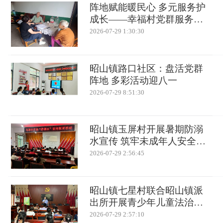
阵地赋能暖民心 多元服务护
成长——幸福村党群服务中
心多点发力办好民生实事
2026-07-29 1:30:30
昭山镇路口社区：盘活党群
阵地 多彩活动迎八一
2026-07-29 8:51:30
昭山镇玉屏村开展暑期防溺
水宣传 筑牢未成年人安全防
线
2026-07-29 2:56:45
昭山镇七星村联合昭山镇派
出所开展青少年儿童法治安
全宣讲活动
2026-07-29 2:57:10