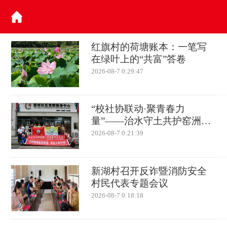
红旗村的荷塘账本：一笔写
在绿叶上的“共富”答卷
2026-08-7 0:29:47
“校社协联动·聚青春力
量”——治水守土共护窑洲青
绿底色
2026-08-7 0:21:39
新湖村召开反诈暨消防安全
村民代表专题会议
2026-08-7 0:18:18