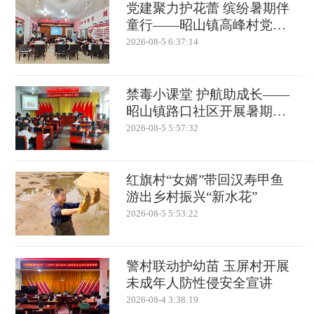
党建聚力护花蕾 缤纷暑期伴
童行——昭山镇高峰村党群
服务中心开展暑假成长营
2026-08-5 6:37:14
禁毒小课堂 护航助成长——
昭山镇路口社区开展暑期禁
毒微宣讲
2026-08-5 5:57:32
红旗村“女婿”带回汉寿甲鱼
游出乡村振兴“新水花”
2026-08-5 5:53:22
警村联动护幼苗 玉屏村开展
未成年人防性侵安全宣讲
2026-08-4 3:38:19