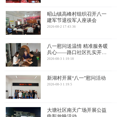
昭山镇高峰村组织召开八一
建军节退役军人座谈会
2026-08-2 17:43:36
八一慰问送温情 精准服务暖
兵心——路口社区扎实开展
退役军人走访慰问活动
2026-08-3 1:19:18
新湖村开展“八一”慰问活动
2026-08-3 1:19:5
大塘社区南天广场开展公益
电影放映活动