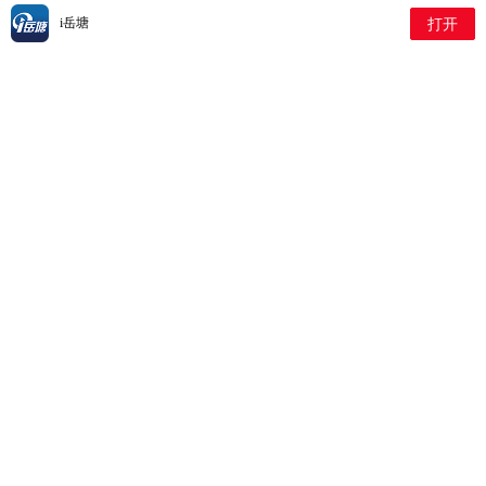
2026-07-23 2:27:28
i岳塘
打开
新塘社区组织党员志愿者开
展校园消防安全专项巡查
2026-07-23 2:25:43
岳塘岭社区：暖心健康服务
进社区 守护居民平安幸福
2026-07-22 9:38:35
葩金社区：开展公益护眼活
动 关爱“一老一小”眼健康
2026-07-21 3:0:2