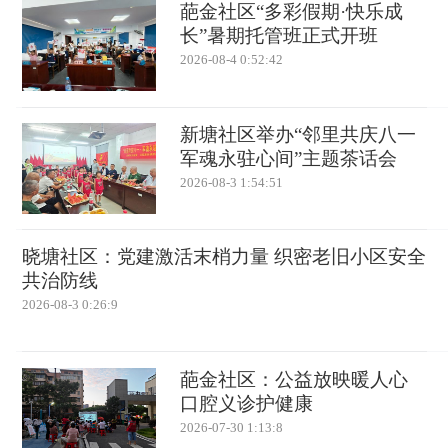
葩金社区“多彩假期·快乐成
长”暑期托管班正式开班
2026-08-4 0:52:42
新塘社区举办“邻里共庆八一
军魂永驻心间”主题茶话会
2026-08-3 1:54:51
晓塘社区：党建激活末梢力量 织密老旧小区安全
共治防线
2026-08-3 0:26:9
葩金社区：公益放映暖人心
口腔义诊护健康
2026-07-30 1:13:8