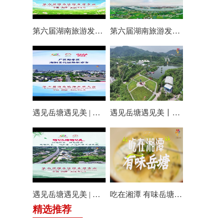
第六届湖南旅游发展大会丨仰天湖国际休闲旅游度假区17个游玩项目全线开放嗨翻一夏
第六届湖南旅游发展大会丨阿莲潭宝带你云游岳塘
遇见岳塘遇见美 | 厂区即景区，湘钢文化园焕新迎客！
遇见岳塘遇见美丨盘龙大观园提质焕新迎八方客
遇见岳塘遇见美 | 归隐松涧·理想村落：两期筑景 一涧生香 点亮岳塘文旅新貌
吃在湘潭 有味岳塘丨云盘山下：匠心守本味 小院忆乡愁
精选推荐