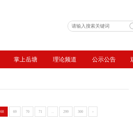
掌上岳塘
理论频道
公示公告
68
69
70
71
...
299
300
›