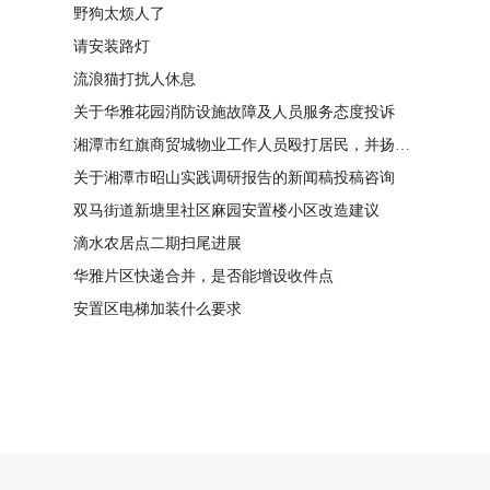
野狗太烦人了
请安装路灯
流浪猫打扰人休息
关于华雅花园消防设施故障及人员服务态度投诉
湘潭市红旗商贸城物业工作人员殴打居民，并扬言恐吓“我打死你有冯友根负责”
关于湘潭市昭山实践调研报告的新闻稿投稿咨询
双马街道新塘里社区麻园安置楼小区改造建议
滴水农居点二期扫尾进展
华雅片区快递合并，是否能增设收件点
安置区电梯加装什么要求