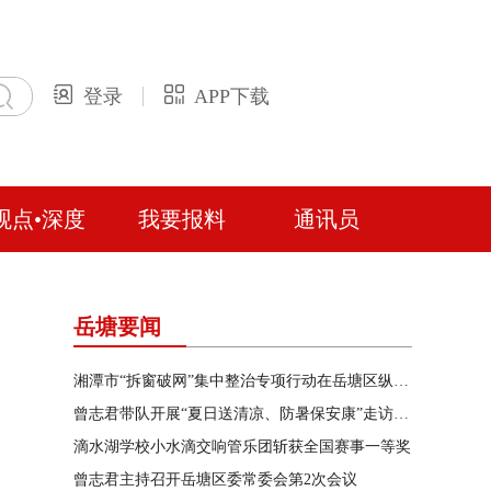
登录
APP下载
观点•深度
我要报料
通讯员
岳塘要闻
湘潭市“拆窗破网”集中整治专项行动在岳塘区纵深推进
曾志君带队开展“夏日送清凉、防暑保安康”走访慰问
滴水湖学校小水滴交响管乐团斩获全国赛事一等奖
曾志君主持召开岳塘区委常委会第2次会议