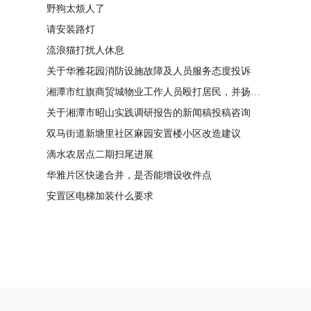
野狗太烦人了
请安装路灯
流浪猫打扰人休息
关于华雅花园消防设施故障及人员服务态度投诉
湘潭市红旗商贸城物业工作人员殴打居民，并扬言恐吓“我打死你有冯友根负责”
关于湘潭市昭山实践调研报告的新闻稿投稿咨询
双马街道新塘里社区麻园安置楼小区改造建议
滴水农居点二期扫尾进展
华雅片区快递合并，是否能增设收件点
安置区电梯加装什么要求