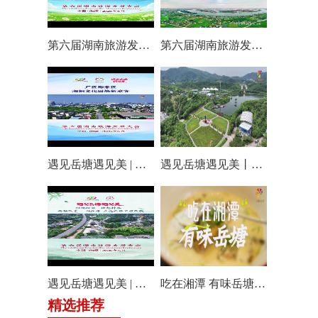
第六届湖南旅游发展大会丨仰天湖国际休闲旅游度假区17个游玩项目全线开放嗨翻一夏
第六届湖南旅游发展大会丨阿莲潭宝带你云游岳塘
遇见岳塘遇见美 | 厂区即景区，湘钢文化园焕新迎客！
遇见岳塘遇见美丨盘龙大观园提质焕新迎八方客
遇见岳塘遇见美 | 归隐松涧·理想村落：两期筑景 一涧生香 点亮岳塘文旅新貌
吃在湘潭 有味岳塘丨云盘山下：匠心守本味 小院忆乡愁
精选推荐