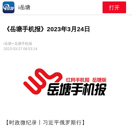
i岳塘
打开