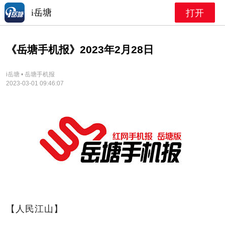
i岳塘
打开