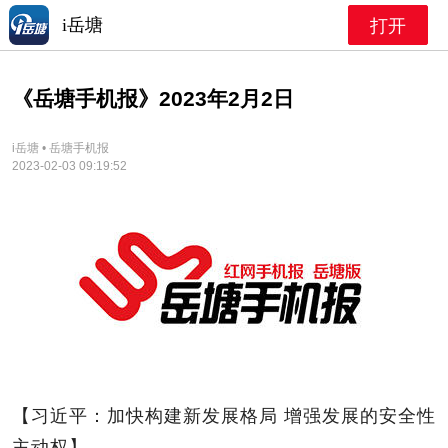
i岳塘
打开