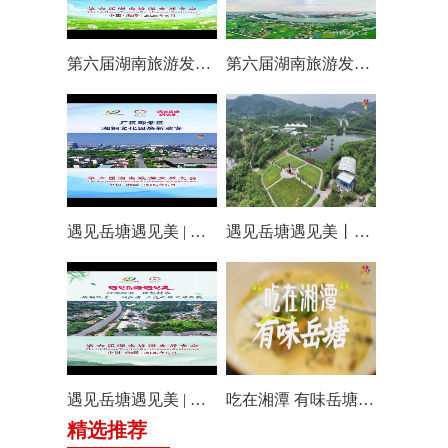
第六届湖南旅游发展大会丨仰天湖国际休闲旅游度假区17个游玩项目全线开放嗨翻一夏
第六届湖南旅游发展大会丨阿莲潭宝带你云游岳塘
遇见岳塘遇见美 | 厂区即景区，湘钢文化园焕新迎客！
遇见岳塘遇见美丨盘龙大观园提质焕新迎八方客
遇见岳塘遇见美 | 归隐松涧·理想村落：两期筑景 一涧生香 点亮岳塘文旅新貌
吃在湘潭 有味岳塘丨云盘山下：匠心守本味 小院忆乡愁
精选推荐