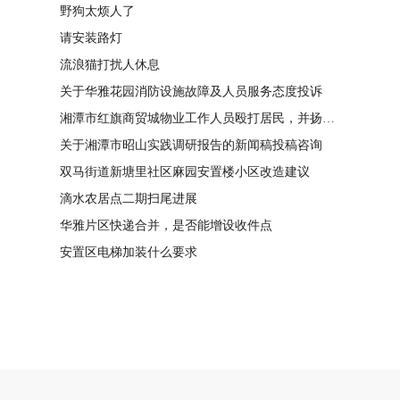
野狗太烦人了
请安装路灯
流浪猫打扰人休息
关于华雅花园消防设施故障及人员服务态度投诉
湘潭市红旗商贸城物业工作人员殴打居民，并扬言恐吓“我打死你有冯友根负责”
关于湘潭市昭山实践调研报告的新闻稿投稿咨询
双马街道新塘里社区麻园安置楼小区改造建议
滴水农居点二期扫尾进展
华雅片区快递合并，是否能增设收件点
安置区电梯加装什么要求