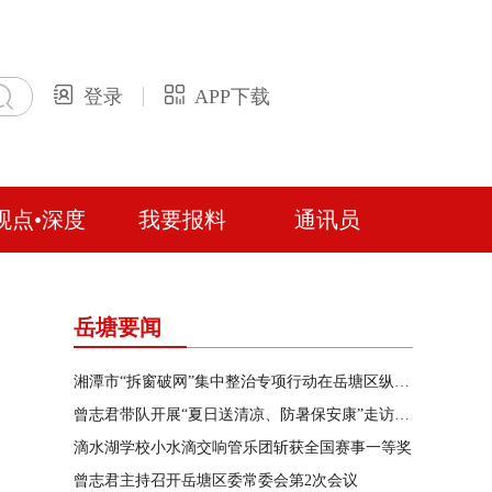
登录
APP下载
观点•深度
我要报料
通讯员
岳塘要闻
湘潭市“拆窗破网”集中整治专项行动在岳塘区纵深推进
曾志君带队开展“夏日送清凉、防暑保安康”走访慰问
滴水湖学校小水滴交响管乐团斩获全国赛事一等奖
曾志君主持召开岳塘区委常委会第2次会议