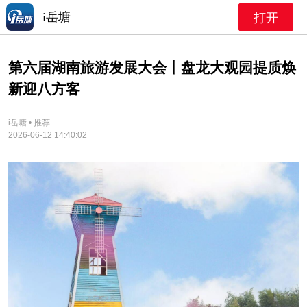
i岳塘
打开