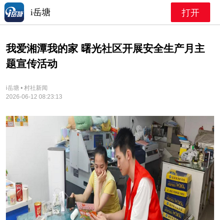
i岳塘
打开