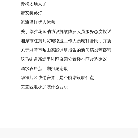
野狗太烦人了
请安装路灯
流浪猫打扰人休息
关于华雅花园消防设施故障及人员服务态度投诉
湘潭市红旗商贸城物业工作人员殴打居民，并扬言恐吓“我打死你有冯友根负责”
关于湘潭市昭山实践调研报告的新闻稿投稿咨询
双马街道新塘里社区麻园安置楼小区改造建议
滴水农居点二期扫尾进展
华雅片区快递合并，是否能增设收件点
安置区电梯加装什么要求