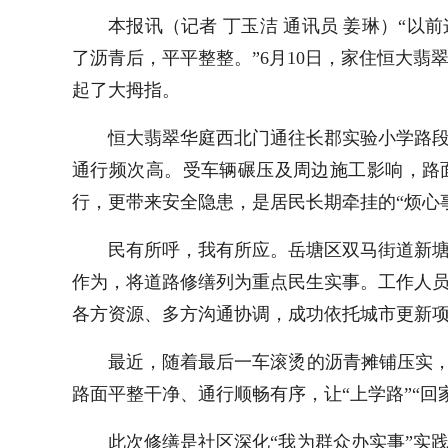
本报讯（记者 丁玉洁 通讯员 姜琳）“
了沥青后，平平整整。”6月10日，家住恒大
起了大拇指。
恒大翡翠华庭西北门通往长郡实验小学路
通行频次高。受车辆碾压及周边施工影响，路
行，更带来安全隐患，是居民长期牵挂的“烦心
民有所呼，我有所应。岳塘区双马街道新
作为，将道路修缮列为重点民生实事。工作人
各方资源、多方沟通协调，成功依托城市更新
最近，随着最后一车滚烫的沥青摊铺压实，
路面平整干净、通行顺畅有序，让“上学路”“回
此次修缮是社区深化“我为群众办实事”实