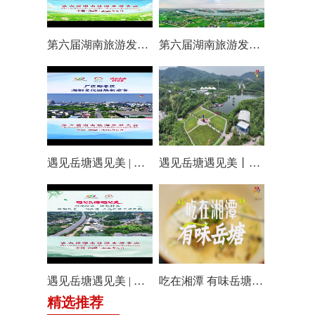
第六届湖南旅游发展大会丨仰天湖国际休闲旅游度假区17个游玩项目全线开放嗨翻一夏
第六届湖南旅游发展大会丨阿莲潭宝带你云游岳塘
遇见岳塘遇见美 | 厂区即景区，湘钢文化园焕新迎客！
遇见岳塘遇见美丨盘龙大观园提质焕新迎八方客
遇见岳塘遇见美 | 归隐松涧·理想村落：两期筑景 一涧生香 点亮岳塘文旅新貌
吃在湘潭 有味岳塘丨云盘山下：匠心守本味 小院忆乡愁
精选推荐