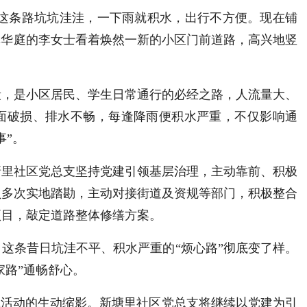
以前这条路坑坑洼洼，一下雨就积水，出行不方便。现在铺
翡翠华庭的李女士看着焕然一新的小区门前道路，高兴地竖
段，是小区居民、学生日常通行的必经之路，人流量大、
面破损、排水不畅，每逢降雨便积水严重，不仅影响通
事”。
塘里社区党总支坚持党建引领基层治理，主动靠前、积极
员多次实地踏勘，主动对接街道及资规等部门，积极整合
项目，敲定道路整体修缮方案。
这条昔日坑洼不平、积水严重的“烦心路”彻底变了样。
家路”通畅舒心。
践活动的生动缩影。新塘里社区党总支将继续以党建为引