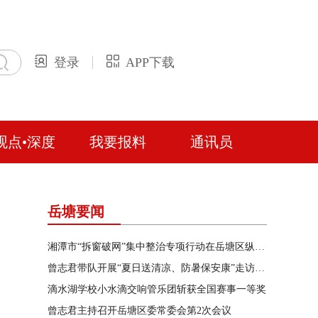
登录
APP下载
观点•深度
我要报料
通讯员
岳塘要闻
湘潭市“拆窗破网”集中整治专项行动在岳塘区纵深推进
曾志君带队开展“夏日送清凉、防暑保安康”走访慰问
滴水湖学校小水滴交响管乐团斩获全国赛事一等奖
曾志君主持召开岳塘区委常委会第2次会议