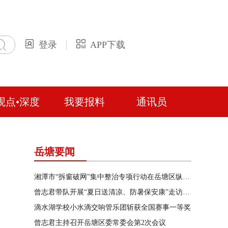
登录
APP下载
观点•深度
我要报料
通讯员
岳塘要闻
湘潭市“拆窗破网”集中整治专项行动在岳塘区纵深推进
曾志君带队开展“夏日送清凉、防暑保安康”走访慰问
滴水湖学校小水滴交响管乐团斩获全国赛事一等奖
曾志君主持召开岳塘区委常委会第2次会议