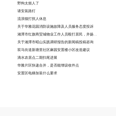
野狗太烦人了
请安装路灯
流浪猫打扰人休息
关于华雅花园消防设施故障及人员服务态度投诉
湘潭市红旗商贸城物业工作人员殴打居民，并扬言恐吓“我打死你有冯友根负责”
关于湘潭市昭山实践调研报告的新闻稿投稿咨询
双马街道新塘里社区麻园安置楼小区改造建议
滴水农居点二期扫尾进展
华雅片区快递合并，是否能增设收件点
安置区电梯加装什么要求