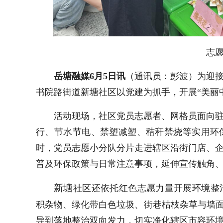
志
岳塘融媒
6
月
5
日讯
（通讯员：彭波）为迎
书院路街道新塘社区以党建为抓手，开展“美丽
活动现场，社区党员志愿者、网格员面向
行、节水节电、禁塑减塑、秸秆禁烧等实用环
时，党员志愿小分队分片走进辖区沿街门店、
普及环保政策与日常注意事项，延伸宣传触角
新塘
社区还依托红色志愿力量开展环境整
积杂物、绿化带白色垃圾、街巷枯枝杂草与墙面
导到落地整治双向发力，切实净化辖区市容环