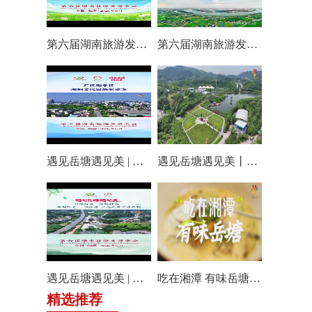
第六届湖南旅游发展大会丨仰天湖国际休闲旅游度假区17个游玩项目全线开放嗨翻一夏
第六届湖南旅游发展大会丨阿莲潭宝带你云游岳塘
遇见岳塘遇见美 | 厂区即景区，湘钢文化园焕新迎客！
遇见岳塘遇见美丨盘龙大观园提质焕新迎八方客
遇见岳塘遇见美 | 归隐松涧·理想村落：两期筑景 一涧生香 点亮岳塘文旅新貌
吃在湘潭 有味岳塘丨云盘山下：匠心守本味 小院忆乡愁
精选推荐