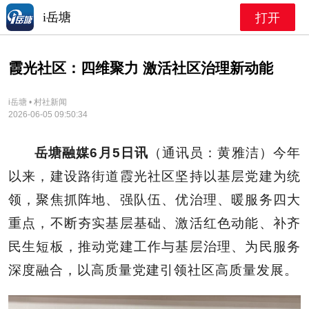
i岳塘
打开