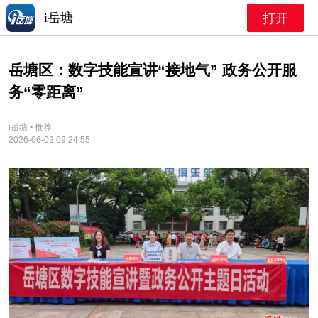
i岳塘
打开