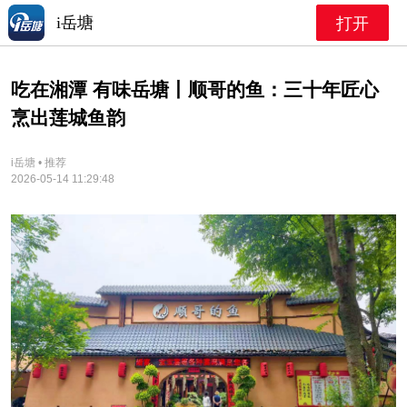
i岳塘
打开