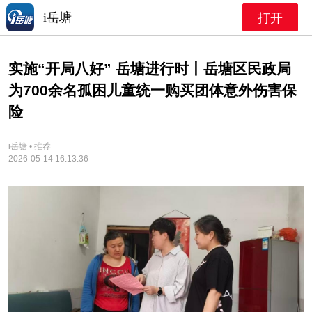
i岳塘
打开