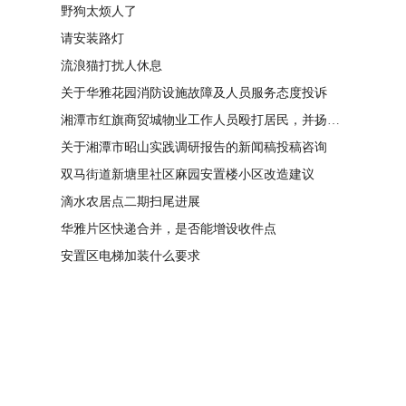
野狗太烦人了
请安装路灯
流浪猫打扰人休息
关于华雅花园消防设施故障及人员服务态度投诉
湘潭市红旗商贸城物业工作人员殴打居民，并扬言恐吓“我打死你有冯友根负责”
关于湘潭市昭山实践调研报告的新闻稿投稿咨询
双马街道新塘里社区麻园安置楼小区改造建议
滴水农居点二期扫尾进展
华雅片区快递合并，是否能增设收件点
安置区电梯加装什么要求