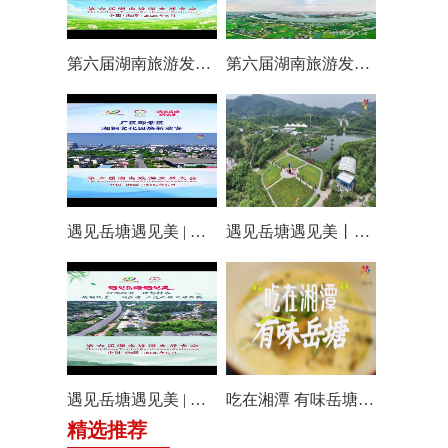
第六届湖南旅游发展大会丨仰天湖国际休闲旅游度假区17个游玩项目全线开放嗨翻一夏
第六届湖南旅游发展大会丨阿莲潭宝带你云游岳塘
遇见岳塘遇见美 | 厂区即景区，湘钢文化园焕新迎客！
遇见岳塘遇见美丨盘龙大观园提质焕新迎八方客
遇见岳塘遇见美 | 归隐松涧·理想村落：两期筑景 一涧生香 点亮岳塘文旅新貌
吃在湘潭 有味岳塘丨云盘山下：匠心守本味 小院忆乡愁
精选推荐