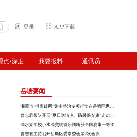
登录
APP下载
观点•深度
我要报料
通讯员
岳塘要闻
湘潭市“拆窗破网”集中整治专项行动在岳塘区纵深推进
曾志君带队开展“夏日送清凉、防暑保安康”走访慰问
滴水湖学校小水滴交响管乐团斩获全国赛事一等奖
曾志君主持召开岳塘区委常委会第2次会议